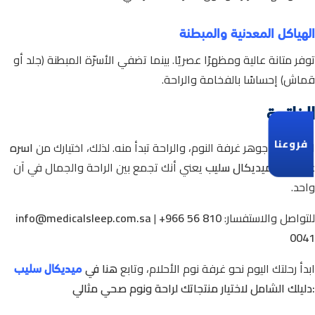
الهياكل المعدنية والمبطنة
توفر متانة عالية ومظهرًا عصريًا. بينما تضفي الأسرّة المبطنة (جلد أو
قماش) إحساسًا بالفخامة والراحة.
الخاتمة
فروعنا
السرير هو جوهر غرفة النوم، والراحة تبدأ منه.
لذلك، اختيارك من
اسره
غرف نوم ميديكال سليب
يعني أنك تجمع بين الراحة والجمال في آن
واحد.
للتواصل والاستفسار:
+966 56 810
|
info@medicalsleep.com.sa
0041
ميديكال سليب
ابدأ رحلتك اليوم نحو غرفة نوم الأحلام،
وتابع
هنا في
:دليلك الشامل لاختيار منتجاتك لراحة ونوم صحي مثالي