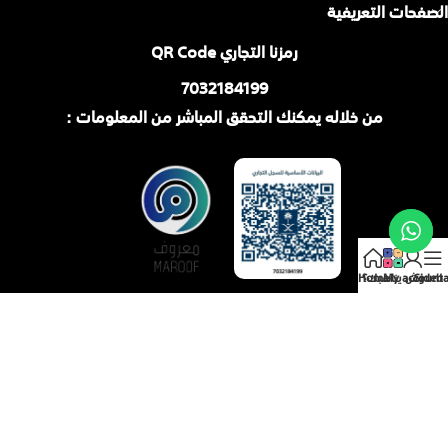
الصفحات التعريفية
رمزنا التجاري QR Code
7032184199
من خلاله يمكنك التحقق المباشر من المعلومات :
Sideba
My account
وش يناسبك؟
Home