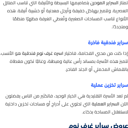
تمتاز
السراير المودرن
بتصاميمها البسيطة والأنيقة التي تناسب المنازل
العصرية.
وتتميز بهياكل خفيفة وأرجل معدنية أو خشبية أنيقة.
هذه
الأنواع تناسب المساحات الصغيرة وتُعطي الغرفة مظهرًا منظمًا
ومتجددًا.
سراير فندقية فاخرة
إذا كنت من محبي الفخامة، فاختيار
اسره غرف نوم فندقية
هو الأنسب.
تتميز هذه الأسرة بمساند رأس عالية ومبطنة، وغالبًا تكون مغطاة
بالقماش المخملي أو الجلد الفاخر.
سراير تخزين عملية
لم تعد الأسرة التقليدية هي الخيار الوحيد، فالكثير من الناس يفضلون
الآن
السراير العملية
التي تحتوي على أدراج أو مساحات تخزين داخلية
لاستغلال المساحة بذكاء.
عروض سراير غرف نوم