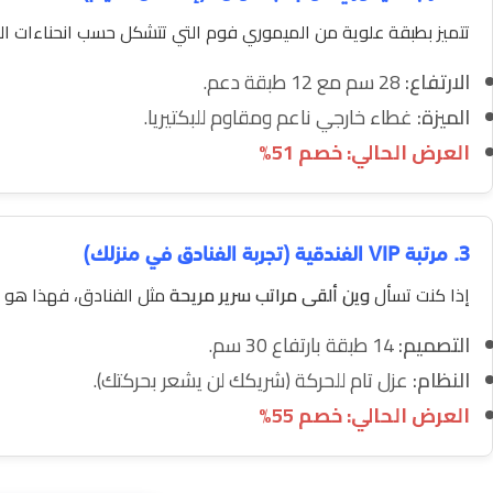
تتميز بطبقة علوية من الميموري فوم التي تتشكل حسب انحناءات ال
الارتفاع:
28 سم مع 12 طبقة دعم.
الميزة:
غطاء خارجي ناعم ومقاوم للبكتيريا.
العرض الحالي: خصم 51%
3. مرتبة VIP الفندقية (تجربة الفنادق في منزلك)
إذا كنت تسأل
وين ألقى مراتب سرير مريحة
مثل الفنادق، فهذا هو 
التصميم:
14 طبقة بارتفاع 30 سم.
النظام:
عزل تام للحركة (شريكك لن يشعر بحركتك).
العرض الحالي: خصم 55%