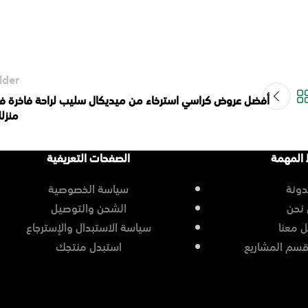
lder
أفضل عروض كراسي استرخاء من ميديكال سليب لراحة فاخرة ف
منزل
 المهمة
الصفحات التعريفية
دونة
سياسة الخصوصية
نحن
الشحن والتوصيل
 معنا
سياسة الاستبدال والإسترجاع
قسم المشاريع
استبدل منتجك