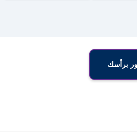
ور برأسك