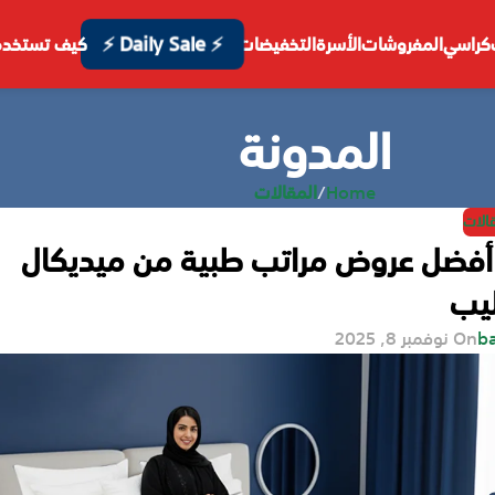
⚡ Daily Sale ⚡
كراسي
المفروشات
الأسرة
التخفيضات
كيف تستخدم
المدونة
Home
/
المقالات
قالات
 أفضل عروض مراتب طبية من ميديكال
يب
b
On نوفمبر 8, 2025