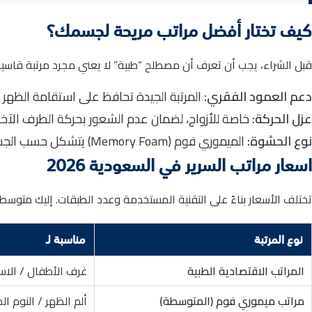
كيف تختار أفضل مراتب مريحة لجسمك؟
قبل الشراء، يجب أن تعرف أن مصطلح “طبية” لا يعني مجرد مرتبة قاسية. 
دعم العمود الفقري:
المرتبة الجيدة تحافظ على استقامة الظهر (S-Shape).
عزل الحركة:
خاصة للأزواج، لضمان عدم الشعور بحركة الطرف الآخر.
نوع الحشوة:
الميموري فوم (Memory Foam) يتشكل حسب الجسم، بينما النوابض المنفصلة (Pocket Spring) تعطي دعماً وتهوية.
اسعار مراتب السرير في السعودية 2026
تختلف الأسعار بناءً على التقنية المستخدمة وعدد الطبقات. إليك متو
نوع المرتبة
مناسبة لـ
المراتب الاقتصادية الطبية
غرف الأطفال / الاس
مراتب ميموري فوم (المتوسطة)
ألم الظهر / النوم ال