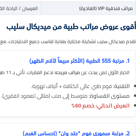
مراتب فندقية VIP (الفاخرة)
العرسان / الراحة ا
أقوى عروض مراتب طبية من ميديكال سليب
تقدم ميديكال سليب تشكيلة مختارة بعناية لتناسب جميع الاحتياجات، 
1. مرتبة 555 الطبية (الأكثر مبيعاً لآلام الظهر)
الخيار الأول لمن يبحث عن
مراتب مريحه
تدعم الفقرات. تأتي بـ 11 طبقة بارتفاع 28 سم.
التقنية:
فوم طبي عالي الكثافة + ألياف تهوية.
مستوى القساوة:
متوسط إلى صلب (مثالي للعمود الفقري).
العرض الحالي: خصم 60%
2. مرتبة ميموري فوم “جلد وان” (إحساس الغيم)