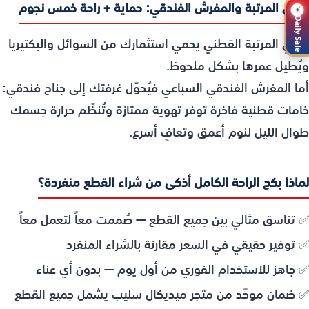
واقي المرتبة والمفرش الفندقي: حماية + راحة خمس نجوم
⚡
Daily Sale
واقي المرتبة القطني يحمي استثمارك من السوائل والبكتيريا
ويُطيل عمرها بشكل ملحوظ.
أما المفرش الفندقي السباعي فيُحوّل غرفتك إلى جناح فندقي:
خامات قطنية فاخرة توفر تهوية ممتازة وتُنظّم حرارة جسمك
طوال الليل لنوم أعمق وتعافٍ أسرع.
لماذا بكج الراحة الكامل أذكى من شراء القطع منفردة؟
✅ تناسق مثالي بين جميع القطع — صُممت معاً لتعمل معاً
✅ توفير حقيقي في السعر مقارنة بالشراء المنفرد
✅ جاهز للاستخدام الفوري من أول يوم — بدون أي عناء
✅ ضمان موحّد من متجر ميديكال سليب يشمل جميع القطع