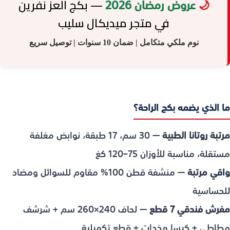
عروض رمضان 2026
🌙
— بكج العز نفرين
في متجر ميديكال سليب
نوم ملكي متكامل | ضمان 10 سنوات | توصيل سريع
ما الذي يضمه بكج الراحة؟
مرتبة روتانا الطبية
— 30 سم، 17 طبقة، نوابض مغلفة
مستقلة، مناسبة للأوزان 75–120 كغ
واقي مرتبة
— منشفة قطن 100% مقاوم للسوائل ومضاد
للحساسية
مفرش فندقي 7 قطع
— لحاف 240×260 سم + شرشف
مطاطي + كيسا مخدات + قطع تكميلية