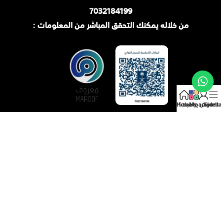
7032184199
من خلاله يمكنك التحقق المباشر من المعلومات :
Sideba
My account
وش يناسبك؟
Home
جميع الحقوق محفوظة لـ
متجر ميديكال سليب
© 2025.