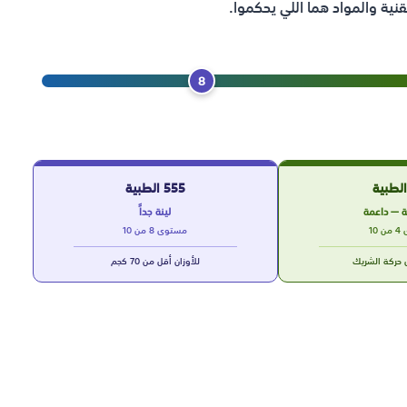
قنية والمواد هما اللي يحكموا.
8
555 الطبية
 — داعمة
لينة جداً
10
مستوى 8 من 10
ل حركة الشريك
للأوزان أقل من 70 كجم