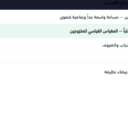
دام الأنسب
ين — مساحة واسعة جداً ورفاهية قصوى
لباً — المقياس القياسي للمتزوجين
باب والضيوف
بيضاء نظيفة