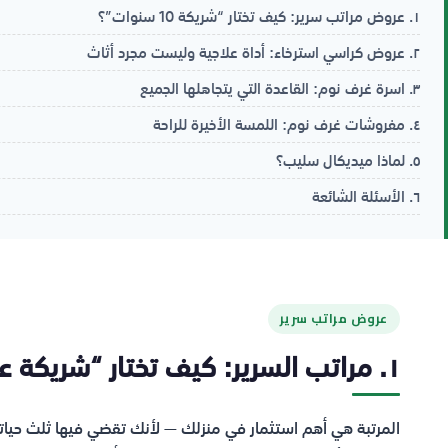
١. عروض مراتب سرير: كيف تختار “شريكة 10 سنوات”؟
٢. عروض كراسي استرخاء: أداة علاجية وليست مجرد أثاث
٣. اسرة غرف نوم: القاعدة التي يتجاهلها الجميع
٤. مفروشات غرف نوم: اللمسة الأخيرة للراحة
٥. لماذا ميديكال سليب؟
٦. الأسئلة الشائعة
عروض مراتب سرير
١. مراتب السرير: كيف تختار “شريكة عمرك” لـ 10 سنوات؟
المرتبة هي أهم استثمار في منزلك — لأنك تقضي فيها ثلث حياتك