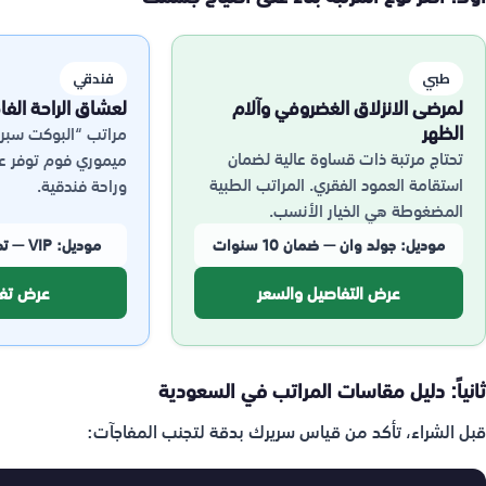
طبي
فندقي
لمرضى الانزلاق الغضروفي وآلام
لعشاق الراحة الفاخ
الظهر
مراتب “البوكت سبري
تحتاج مرتبة ذات قساوة عالية لضمان
ميموري فوم توفر عزلا
استقامة العمود الفقري. المراتب الطبية
وراحة فندقية.
المضغوطة هي الخيار الأنسب.
موديل: جولد وان — ضمان 10 سنوات
موديل: VIP — تحمّل حتى 130 كجم
عرض التفاصيل والسعر
عرض تفاص
ثانياً: دليل مقاسات المراتب في السعودية
قبل الشراء، تأكد من قياس سريرك بدقة لتجنب المفاجآت: