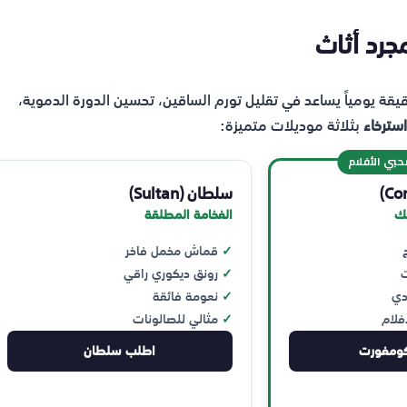
وس بوضعية رفع القدمين لمستوى القلب (Zero Gravity) لـ 20 دقيقة يومياً يساعد في تقليل تورم الساقين، تحسين الدورة الدموية،
سترخاء
بثلاثة موديلات متميزة:
حبي الأفلام
سلطان (Sultan)
ك
الفخامة المطلقة
قماش مخمل فاخر
رونق ديكوري راقي
دي
نعومة فائقة
فلام
مثالي للصالونات
ومفورت
اطلب سلطان