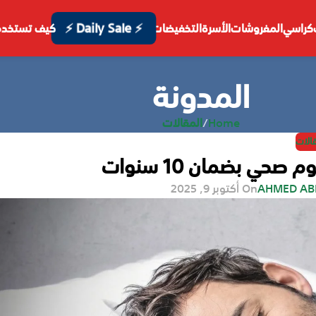
⚡ Daily Sale ⚡
كراسي
المفروشات
الأسرة
التخفيضات
كيف تستخدم
المدونة
Home
/
المقالات
قالات
AHMED A
On أكتوبر 9, 2025