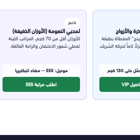
ناعم
رة والأزواج
لمحبي النعومة (الأوزان الخفيفة)
نج” المغطاة بطبقة
للأوزان أقل من 70 كجم، المراتب اللينة
ً تاماً لحركة الشريك
تعطي شعور الاحتضان والراحة الفائقة.
موديل: 555 — مضاد للبكتيريا
يل VIP
اطلب مرتبة 555