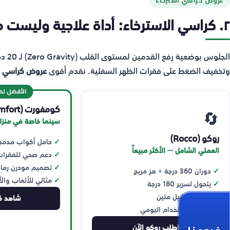
عروض كراسي استرخاء
٢. كراسي الاسترخاء: أداة علاجية وليست مجرد أثاث
الجل
وتخفيف الضغط على فقرات الظهر السفلية. نقدم أقوى
عروض كراسي ا
الأفضل لم
كومفورت (Comfort)
🔄
سينما خاصة في منزل
روكو (Rocco)
حامل أكواب مدمج
العملي الشامل — الأكثر مبيعاً
دعم صحي للفقرات
تصميم مودرن رما
دوران 360 درجة + هز مريح
مثالي للألعاب والأ
يتحول لسرير 180 درجة
قماش شانيل متين
شاهد ك
مثالي للاستخدام اليومي
اطلب روكو الآن