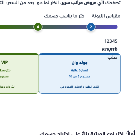
تصفحك لأي
عروض مراتب سرير
، انظر لما هو أبعد من السعر: الت
مقياس الليونة — اختر ما يناسب جسمك
4
2
12345
ناعم
678910
صلب
جولد وان
VIP الطبية
قساوة عالية
متوسطة
مستوى 2 من 10
مستوى 4 من 
لآلام الظهر والانزلاق الغضروفي
للأزواج وعز
أولاً: اختر نوع المرتبة بناءً على احتياج جسمك