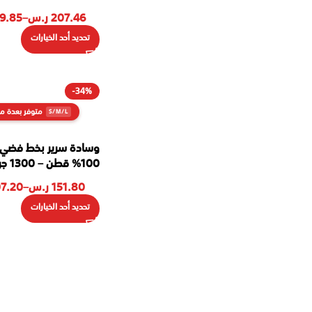
207.46
ر.س
–
9.85
تحديد أحد الخيارات
-34%
متوفر بعدة م
وسادة سرير بخط فضي
100% قطن – 1300 جرام
151.80
ر.س
–
7.20
تحديد أحد الخيارات