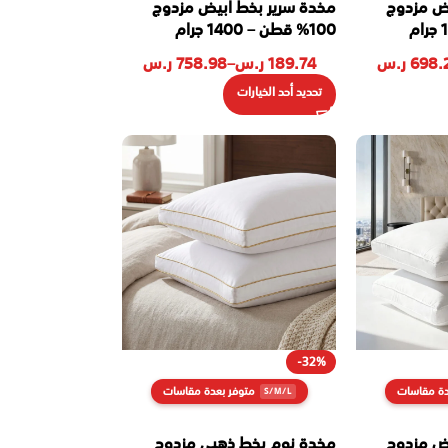
يض مزدوج
مخدة سرير بخط ابيض مزدوج
100% قطن – 1400 جرام
698.
ر.س
189.74
ر.س
–
758.98
ر.س
تحديد أحد الخيارات
-32%
دة مقاسات
متوفر بعدة مقاسات
يض مزدوج
مخدة نوم بخط ذهبي مزدوج