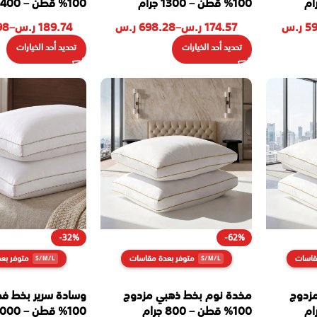
100% قطن – 1300 جرام
100% قطن – 1400 جرام
59
ر.س
174.57
ر.س
–
698.28
ر.س
189.74
ر.س
–
98
تحديد أحد الخيارات
تحديد أحد الخيارات
-32%
-62%
قاسات
متوفر بعدة مقاسات
متوفر بع
زدوج
مخدة نوم بخط ذهبي مزدوج
وسادة سرير بخط ف
100% قطن – 800 جرام
100% قطن – 1000 جرام