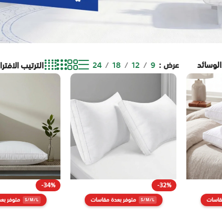
الوسائد
عرض
9
12
18
24
-34%
-32%
قاسات
متوفر بعدة مقاسات
متوفر بع