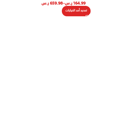
164.99
ر.س
–
659.98
ر.س
تحديد أحد الخيارات
Load more products
 المهمة
الصفحات التعريفية
دونة
سياسة الخصوصية
نحن
الشحن والتوصيل
 معنا
سياسة الاستبدال والإسترجاع
قسم المشاريع
استبدل منتجك