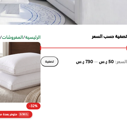
تصفية حسب السعر
الرئيسية
/
المفروشات
/
السعر:
50 ر.س
—
730 ر.س
تصفية
-32%
متوفر بعدة م