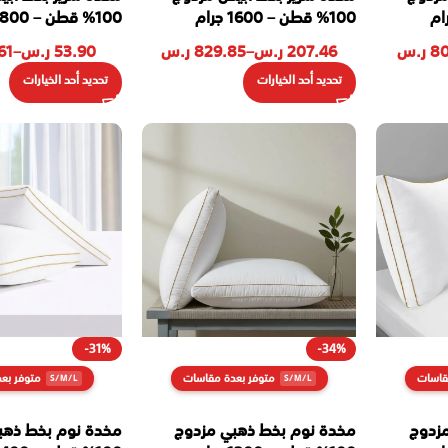
100% قطن – 1600 جرام
100% قطن – 800 جرام
80
ر.س
207.46
ر.س
–
829.85
ر.س
53.90
ر.س
–
61
تحديد أحد الخيارات
تحديد أحد الخيارات
-31%
-34%
قاسات
متوفر بعدة مقاسات
متوفر بع
زدوج
مخدة نوم بخط ذهبي مزدوج
مخدة نوم بخط ذهب