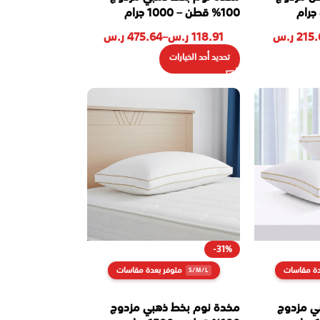
100% قطن – 1000 جرام
215.
ر.س
118.91
ر.س
–
475.64
ر.س
تحديد أحد الخيارات
-31%
دة مقاسات
متوفر بعدة مقاسات
ي مزدوج
مخدة نوم بخط ذهبي مزدوج