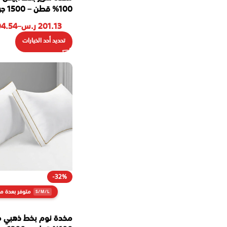
100% قطن – 1500 جرام
201.13
ر.س
–
4.54
تحديد أحد الخيارات
-32%
متوفر بعدة م
مخدة نوم بخط ذهبي م