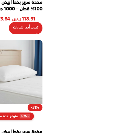
مخدة سرير بخط ابيض 
100% قطن – 1000 جرام
118.91
ر.س
–
75.64
تحديد أحد الخيارات
-31%
متوفر بعدة م
مخدة سرير بخط ابيض 