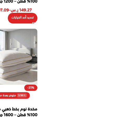
100% قطن – 1200 جرام
149.27
ر.س
–
7.09
تحديد أحد الخيارات
-31%
متوفر بعدة م
مخدة نوم بخط ذهبي م
100% قطن – 1600 جرام