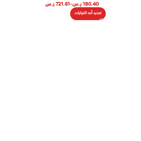
180.40
ر.س
–
721.61
ر.س
تحديد أحد الخيارات
رمزنا التجاري QR Code
7032184199
من خلاله يمكنك التحقق المباشر من
المعلومات :