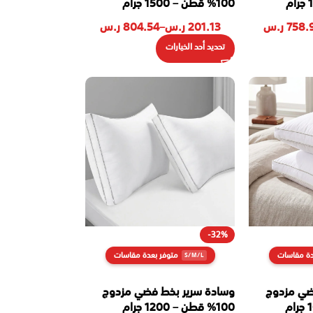
100% قطن – 1500 جرام
758.
ر.س
201.13
ر.س
–
804.54
ر.س
تحديد أحد الخيارات
-32%
دة مقاسات
متوفر بعدة مقاسات
ضي مزدوج
وسادة سرير بخط فضي مزدوج
100% قطن – 1200 جرام