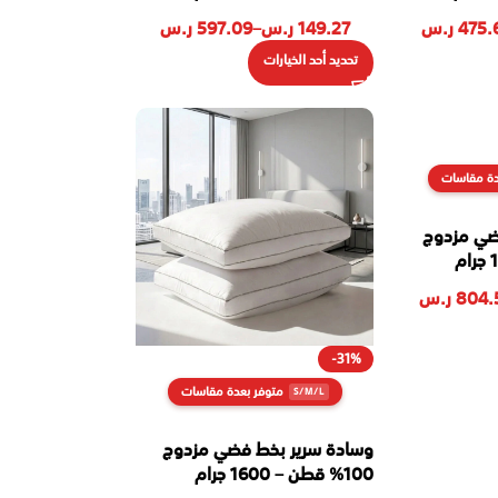
475.
ر.س
149.27
ر.س
–
597.09
ر.س
تحديد أحد الخيارات
دة مقاسات
ضي مزدوج
804.
ر.س
-31%
متوفر بعدة مقاسات
وسادة سرير بخط فضي مزدوج
100% قطن – 1600 جرام