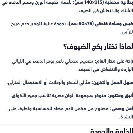
بطانية مخملية (215×140 سم):
ناعمة، خفيفة الوزن وتمنح الدفء في
الشتاء والانتعاش في الصيف.
كيس وسادة فندقي (75×50 سم):
بجودة عالية لتوفير دعم مريح
للرأس.
لماذا تختار بكج الضيوف؟
راحة على مدار العام:
تصميم مخملي ناعم يوفر الدفء في الليالي
الباردة والانتعاش في الصيف.
سهل الحمل والتخزين:
مثالي للسفر والرحلات أو الاستعمال المنزلي.
أنيق ومتنوع:
متوفر بمجموعة ألوان عصرية تناسب جميع الأذواق.
آمن وصحي:
مصنوع من مخمل ناعم مضاد للحساسية ولطيف على
البشرة.
الخامة والجودة