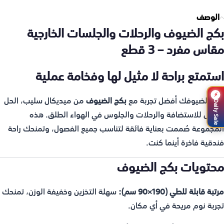
الوصف
بكج الضيوف والرحلات والجلسات الخارجية
مقاس مفرد – 3 قطع
استمتع براحة لا مثيل لها وفخامة عملية
⚡
قدّم لضيوفك أفضل تجربة مع
بكج الضيوف
من ميديكال سليب، الحل
Daily Sale
الأمثل للاستضافة والرحلات والجلوس في الهواء الطلق. هذه
المجموعة صُممت بعناية فائقة لتناسب جميع الفصول، وتمنحك راحة
فندقية فاخرة أينما كنت.
محتويات بكج الضيوف
مرتبة قابلة للطي (190×90 سم):
سهلة التخزين وخفيفة الوزن، تمنحك
تجربة نوم مريحة في أي مكان.