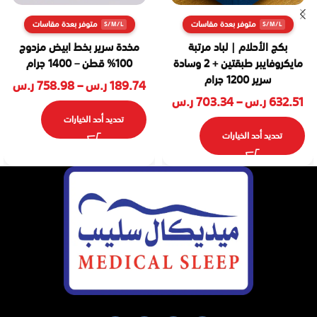
متوفر بعدة مقاسات
متوفر بعدة مقاسات
بكج الأحلام | لباد مرتبة
مخدة سرير بخط ابيض مزدوج
مايكروفايبر طبقتين + 2 وسادة
100% قطن – 1400 جرام
سرير 1200 جرام
189.74
ر.س
–
758.98
ر.س
632.51
ر.س
–
703.34
ر.س
تحديد أحد الخيارات
تحديد أحد الخيارات