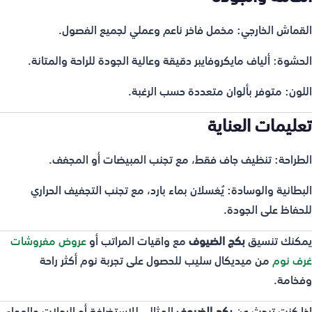
القماش الخارجي: مخمل فاخر ناعم وعملي لجميع الفصول.
الحشوة: ألياف مايكروفايبر دقيقة وعالية الجودة للراحة والمتانة.
اللون: متوفر بألوان متعددة حسب الرغبة.
تعليمات العناية
الطراحة: تنظيف جاف فقط، مع تجنب المبيضات أو المجفف.
البطانية والوسادة: يُغسلان بماء بارد، مع تجنب التجفيف الحراري
للحفاظ على الجودة.
يمكنك تنسيق
بكج الضيوف
مع واقيات المراتب أو
عروض مفروشات
غرف نوم
من ميديكال سليب للحصول على تجربة نوم أكثر راحة
وفخامة.
إذا كنت تبحث عن
بكج الضيوف
المثالي للاستضافة أو الرحلات والهواء