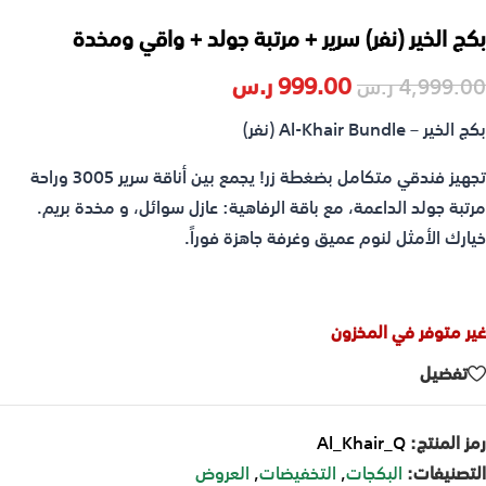
بكج الخير (نفر) سرير + مرتبة جولد + واقي ومخدة
999.00
ر.س
4,999.00
ر.س
بكج الخير – Al-Khair Bundle (نفر)
تجهيز فندقي متكامل بضغطة زر! يجمع بين أناقة سرير 3005 وراحة
مرتبة جولد الداعمة، مع باقة الرفاهية: عازل سوائل، و مخدة بريم.
خيارك الأمثل لنوم عميق وغرفة جاهزة فوراً.
غير متوفر في المخزون
تفضيل
رمز المنتج:
Al_Khair_Q
التصنيفات:
البكجات
,
التخفيضات
,
العروض