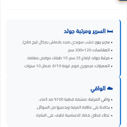
🛏️ السرير ومرتبة جولد
•
سرير بيور:
خشب سويدي منجد بقماش بيركال (بيج فاتح).
•
المقاسات:
120×200 سم.
•
مرتبة جولد:
ارتفاع 25 سم، 10 طبقات بنوابض مغلفة.
•
المميزات:
ميموري فوم، ليونة 9/10، ضمان 10 سنوات.
☁️ الواقي
•
واقي المرتبة:
منشفة قطنية 100% ضد الماء.
• يحافظ على نظافة المرتبة ويحميها من السوائل.
• غطاء قطني مضاد للحساسية لطيف على البشرة.