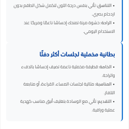
•
التناسق:
تأتي بنفس درجة اللون لتكمل شكل الطقم بدون
ازدحام بصري.
•
الراحة:
حشوة مرنة تمنحك إحساسًا ناعمًا ومريحًا عند
الاستخدام اليومي.
بطانية مخملية لجلسات أكثر دفئًا
•
الخامة:
قطيفة مخملية ناعمة تضيف إحساسًا بالدفء
والراحة.
•
المناسبة:
مثالية لجلسات المساء، القراءة، أو متابعة
التلفاز.
•
التقديم:
تأتي مع الوسادة بتغليف أنيق مناسب كهدية
عملية وراقية.