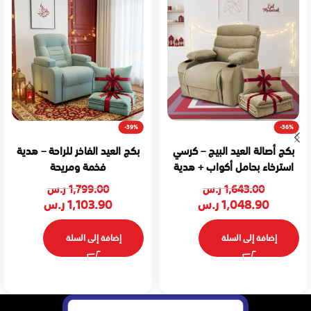
-39%
-36%
بكج أصالة العيد البيج – كرسي
بكج العيد الفاخر للراحة – هدية
استرخاء بحامل أكواب + هدية
فخمة ومريحة
1,643.00
ر.س
1,799.00
ر.س
1,048.90
ر.س
1,103.90
ر.س
إضافة إلى السلة
إضافة إلى السلة