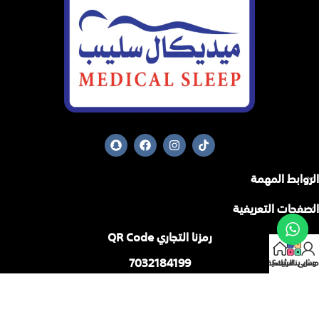
الروابط المهمة
الصفحات التعريفية
رمزنا التجاري QR Code
7032184199
حسابي
وش يناسبك؟
الرئيسية
من خلاله يمكنك التحقق المباشر من المعلومات :