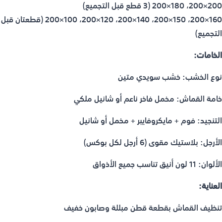
200×200، 180×200 (3 قطع قبل التجميع)
160×200، 150×200، 140×200، 120×200، 100×200 (قطعتان قبل
التجميع)
الخامات:
نوع الخشب: خشب سويدي متين
خامة القماش: مخمل فاخر ناعم أو شانيل ملكي
التنجيد: فوم + مايكروفايبر + مخمل أو شانيل
الأرجل: بلاستيك مقوى (6 أرجل لكل بوكس)
الألوان: 11 لون أنيق تناسب جميع الأذواق
العناية:
تنظيف القماش بقطعة قطن مبللة وصابون خفيف