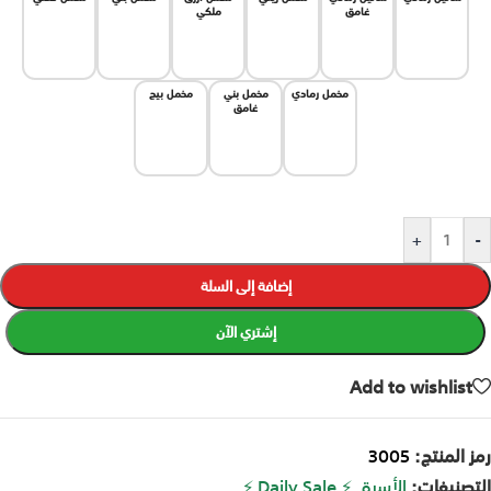
غامق
ملكي
مخمل رمادي
مخمل بني
مخمل بيج
غامق
+
-
إضافة إلى السلة
إشتري الآن
Add to wishlist
رمز المنتج:
3005
التصنيفات:
الأسرة
,
⚡ Daily Sale ⚡