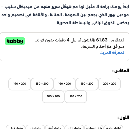
ابدأ يومك براحة لا مثيل لها مع
هيكل سرير منجد
من ميديكال سليب –
موديل
بيور
الذي يجمع بين النعومة، المتانة، والأناقة في تصميم واحد
يعكس الذوق الراقي والبساطة العصرية.
المقاس
200 × 140
200 × 150
200 × 160
200 × 180
200 × 200
200 × 100
200 × 120
اللون
شانيل رمادي
شانيل رمادي
مخمل زيتي
مخمل أزرق
مخمل بني
مخمل كحلي