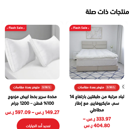
منتجات ذات صلة
Flash Sale
Flash Sale
متوفر بعدة مقاسات
متوفر بعدة مقاسات
لباد مرتبة من طبقتين بارتفاع 14
مخدة سرير بخط ابيض مزدوج
سم، مايكروفايبر، مع إطار
100% قطن – 1200 جرام
مطاطي
149.27
ر.س
–
597.09
ر.س
333.97
ر.س
–
404.80
ر.س
تحديد أحد الخيارات