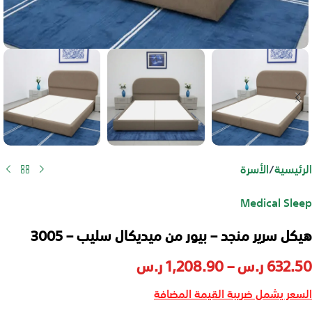
الرئيسية
/
الأسرة
Medical Sleep
هيكل سرير منجد – بيور من ميديكال سليب – 3005
632.50
ر.س
–
1,208.90
ر.س
السعر يشمل ضريبة القيمة المضافة