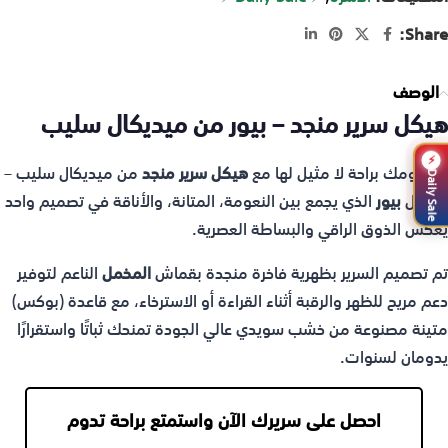
Share:
الوصف
هيكل سرير منجد – بيور من ميديكال سليب
⚡
ابدأ يومك براحة لا مثيل لها مع
هيكل سرير منجد
من ميديكال سليب –
Daily Sale
موديل
بيور
الذي يجمع بين النعومة، المتانة، والأناقة في تصميم واحد
يعكس الذوق الراقي والبساطة العصرية.
تم تصميم السرير بظهرية فاخرة منجدة بقماش
المخمل
الناعم لتوفير
دعم مريح للظهر والرقبة أثناء القراءة أو الاسترخاء، مع قاعدة (بوكس)
متينة مصنوعة من خشب سويدي عالي الجودة تمنحك ثباتًا واستقرارًا
يدومان لسنوات.
احصل على سريرك الآن واستمتع براحة تدوم