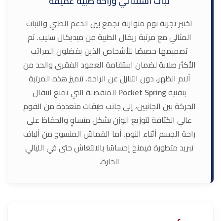
ثبات استثنائي وراحة طبية عميقة
اختبر تجربة نوم متوازنة تجمع بين الدعم الطبي والثبات
المثالي مع مرتبة ريفال الطبية من ميديكال سليب. تم
تصميمها خصيصًا للأشخاص الذين يفضلون المراتب
الأكثر صلابة لضمان استقامة العمود الفقري والحد من
آلام الظهر، دون التنازل عن الراحة. تتميز هذه المرتبة
بتقنية
Pocket Spring
المنفصلة التي تمنع انتقال
الحركة بين الجانبين، إلى جانب طبقات متعددة من الفوم
عالي الكثافة لتوزيع الوزن بشكل متساوٍ والحفاظ على
راحة الجسم أثناء النوم. أما القماش المنسوج من ألياف
تبريد متطورة فيمنح إحساسًا بالانتعاش حتى في الليالي
الحارة.