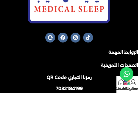
الروابط المهمة
الصفحات التعريفية
رمزنا التجاري QR Code
7032184199
حسابي
وش يناسبك؟
الرئيسية
من خلاله يمكنك التحقق المباشر من المعلومات :