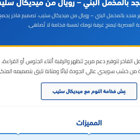
د بالمخمل البني – رويال من ميديكال سلي
 منجد بالمخمل البني – رويال من ميديكال سليب. تصميم فاخر يجمع ب
حة العصرية ليمنح غرفة نومك لمسة فخامة لا تُضاهى.
ل الفاخر لتوفير دعم مريح للظهر والرقبة أثناء الجلوس أو القراءة،
من خشب سويدي عالي الجودة ثباتًا ومتانة تليق بتصميمه الملك
عِش فخامة النوم مع ميديكال سليب
المميزات