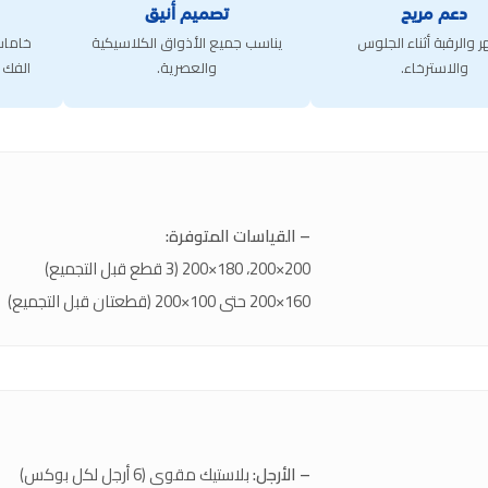
دعم مريح
تصميم أنيق
ر والرقبة أثناء الجلوس
يناسب جميع الأذواق الكلاسيكية
خامات
والاسترخاء.
والعصرية.
الفك و
– القياسات المتوفرة:
200×200، 180×200 (3 قطع قبل التجميع)
160×200 حتى 100×200 (قطعتان قبل التجميع)
– الأرجل:
بلاستيك مقوى (6 أرجل لكل بوكس)