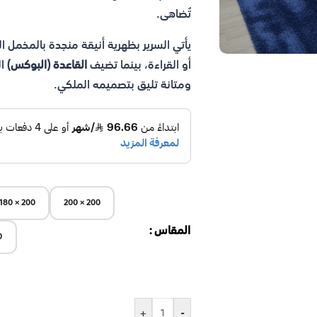
تُضاهى.
يأتي السرير بظهرية أنيقة منجدة بالمخمل ال
أو القراءة، بينما تضيف
القاعدة (البوكس)
ال
ومتانة تليق بتصميمه الملكي.
200 × 180
200 × 200
المقاس
20
+
-