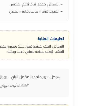
– القماش:
مخمل فاخر ناعم الملمس
– التنجيد:
فوم + مايكروفايبر + مخمل
تعليمات العناية
القماش:
يُنظف بقطعة قطن مبللة وصابون خفيف
الخشب:
يُنظف بقطعة قماش ناعمة وجافة.
هيكل سرير منجد بالمخمل البني – رويال
“اكتشف أيضًا عروض 