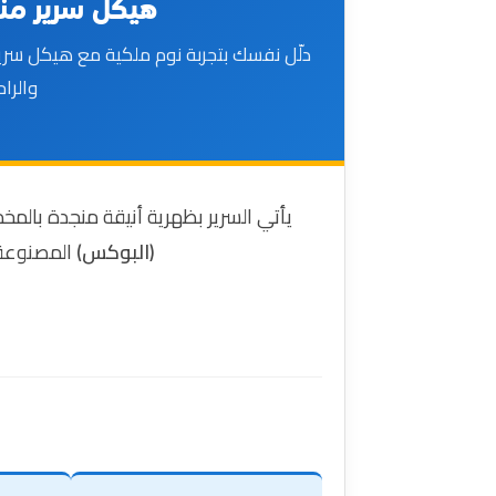
هيكل سرير منج
دلّل نفسك بتجربة نوم ملكية مع هيكل سرير
والرا
يأتي السرير بظهرية أنيقة منجدة بالمخم
(البوكس)
المصنوعة 