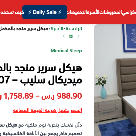
⚡ Daily Sale ⚡
كراسي
المفروشات
الأسرة
التخفيضات
كيف تستخدم
الرئيسية
/
الأسرة
/
هيكل سرير منجد بالمخمل ال
Medical Sleep
هيكل سرير منجد بالم
ميديكال سليب – 1007
988.90
ر.س
–
1,758.89
ر
السعر يشمل ضريبة القيمة المضافة
دلّل نفسك بتجربة نوم ملكية مع
هيكل سرير
تصميم فاخر يجمع بين الأناقة الكلاسيكية 