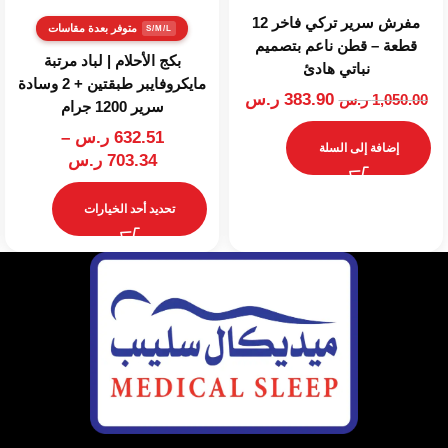
مفرش سرير تركي فاخر 12
متوفر بعدة مقاسات
قطعة – قطن ناعم بتصميم
بكج الأحلام | لباد مرتبة
نباتي هادئ
مايكروفايبر طبقتين + 2 وسادة
383.90
ر.س
1,050.00
ر.س
سرير 1200 جرام
632.51
ر.س
–
إضافة إلى السلة
703.34
ر.س
تحديد أحد الخيارات