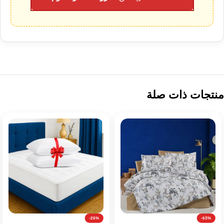
منتجات ذات صلة
-26%
-63%