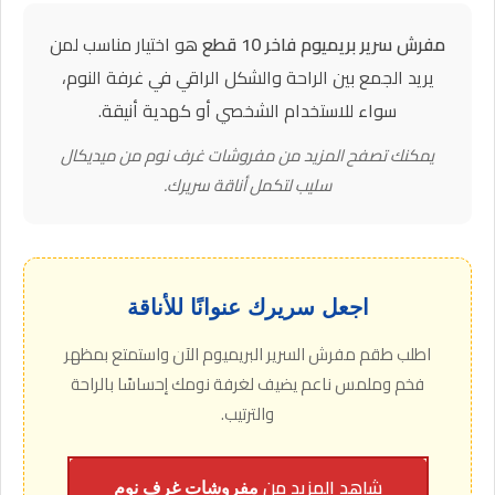
مفرش سرير بريميوم فاخر 10 قطع
هو اختيار مناسب لمن
يريد الجمع بين الراحة والشكل الراقي في غرفة النوم،
سواء للاستخدام الشخصي أو كهدية أنيقة.
يمكنك تصفح المزيد من مفروشات غرف نوم من ميديكال
سليب لتكمل أناقة سريرك.
اجعل سريرك عنوانًا للأناقة
اطلب طقم مفرش السرير البريميوم الآن واستمتع بمظهر
فخم وملمس ناعم يضيف لغرفة نومك إحساسًا بالراحة
والترتيب.
شاهد المزيد من
مفروشات غرف نوم