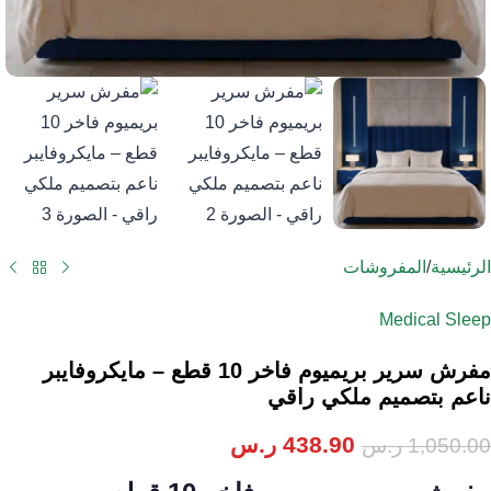
الرئيسية
/
المفروشات
Medical Sleep
مفرش سرير بريميوم فاخر 10 قطع – مايكروفايبر
ناعم بتصميم ملكي راقي
438.90
ر.س
1,050.00
ر.س