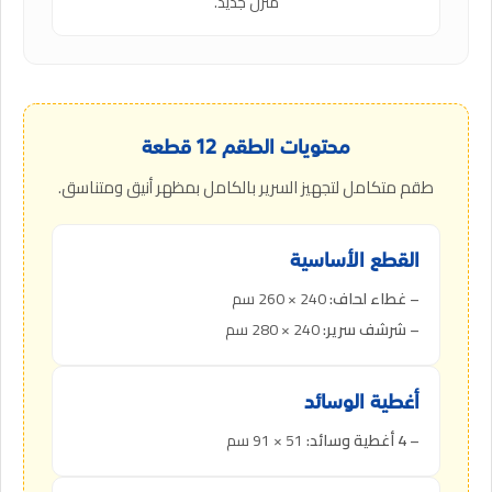
منزل جديد.
محتويات الطقم 12 قطعة
طقم متكامل لتجهيز السرير بالكامل بمظهر أنيق ومتناسق.
القطع الأساسية
– غطاء لحاف:
240 × 260 سم
– شرشف سرير:
240 × 280 سم
أغطية الوسائد
– 4 أغطية وسائد:
51 × 91 سم