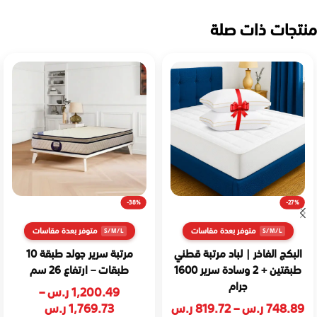
منتجات ذات صلة
-38%
-27%
متوفر بعدة مقاسات
متوفر بعدة مقاسات
البكج الفاخر | لباد مرتبة قطني
مرتبة سرير جولد طبقة 10
طبقتين + 2 وسادة سرير 1600
طبقات – ارتفاع 26 سم
جرام
1,200.49
ر.س
–
748.89
ر.س
–
819.72
ر.س
1,769.73
ر.س