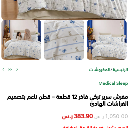
الرئيسية
/
المفروشات
Medical Sleep
مفرش سرير تركي فاخر 12 قطعة – قطن ناعم بتصميم
الفراشات الهادئ
383.90
ر.س
1,050.00
ر.س
السعر يشمل ضريبة القيمة المضافة