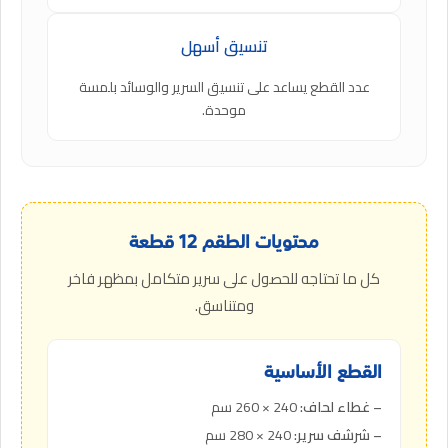
تنسيق أسهل
عدد القطع يساعد على تنسيق السرير والوسائد بلمسة
موحدة.
محتويات الطقم 12 قطعة
كل ما تحتاجه للحصول على سرير متكامل بمظهر فاخر
ومتناسق.
القطع الأساسية
– غطاء لحاف:
240 × 260 سم
– شرشف سرير:
240 × 280 سم