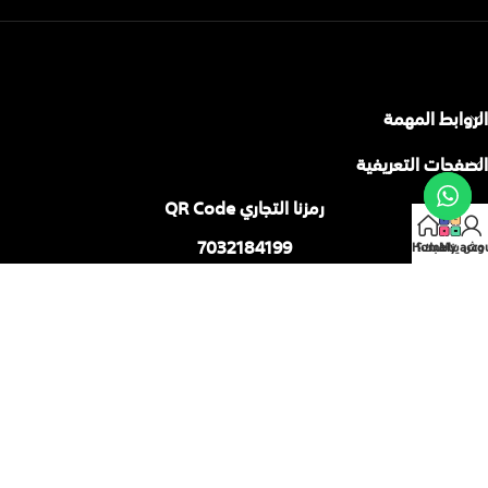
الروابط المهمة
الصفحات التعريفية
رمزنا التجاري QR Code
7032184199
My acco
وش يناسبك؟
Home
من خلاله يمكنك التحقق المباشر من المعلومات :